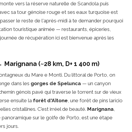
remonte vers la réserve naturelle de Scandola puis
 avec sa tour génoise rouge et ses eaux turquoise est
s passer le reste de l'après-midi à te demander pourquoi
station touristique animée — restaurants, épiceries,
urnée de récupération ici est bienvenue après les
 Marignana (~28 km, D+ 1 400 m)
ntagneux du Mare e Monti. Du littoral de Porto, on
onge dans les
gorges de Spelunca
— un canyon
chemin génois pavé qui traverse le torrent sur de vieux
erse ensuite la
forêt d'Aïtone
, une forêt de pins laricio
es cristallines. C'est irréel de beauté.
Marignana
,
e panoramique sur le golfe de Porto, est une étape
rs jours.