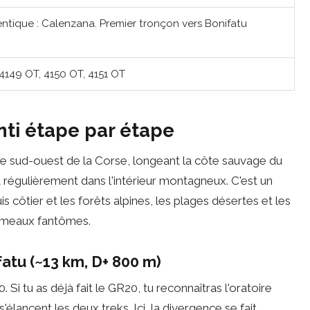
ntique : Calenzana. Premier tronçon vers Bonifatu
4149 OT, 4150 OT, 4151 OT
nti étape par étape
e sud-ouest de la Corse, longeant la côte sauvage du
 régulièrement dans l'intérieur montagneux. C'est un
 côtier et les forêts alpines, les plages désertes et les
 hameaux fantômes.
atu (~13 km, D+ 800 m)
i tu as déjà fait le GR20, tu reconnaîtras l'oratoire
lancent les deux treks. Ici, la divergence se fait