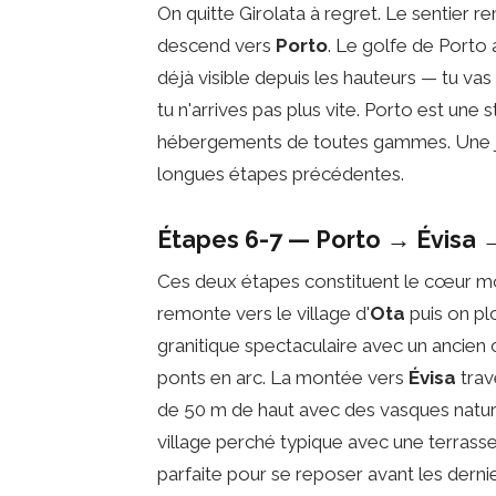
On quitte Girolata à regret. Le sentier 
descend vers
Porto
. Le golfe de Porto
déjà visible depuis les hauteurs — tu va
tu n'arrives pas plus vite. Porto est une 
hébergements de toutes gammes. Une jo
longues étapes précédentes.
Étapes 6-7 — Porto → Évisa →
Ces deux étapes constituent le cœur mo
remonte vers le village d'
Ota
puis on pl
granitique spectaculaire avec un ancien 
ponts en arc. La montée vers
Évisa
trav
de 50 m de haut avec des vasques naturell
village perché typique avec une terrass
parfaite pour se reposer avant les dernie