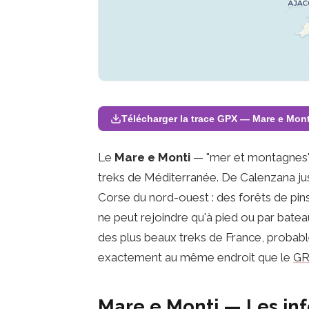
Télécharger la trace GPX — Mare e Mont
Le
Mare e Monti
— "mer et montagnes" e
treks de Méditerranée. De Calenzana jus
Corse du nord-ouest : des forêts de pins,
ne peut rejoindre qu'à pied ou par bateau
des plus beaux treks de France, probab
exactement au même endroit que le
GR
Mare e Monti — Les inf