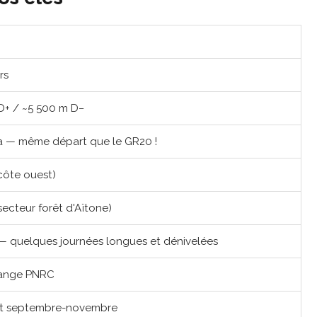
rs
D+ / ~5 500 m D−
 — même départ que le GR20 !
côte ouest)
secteur forêt d'Aïtone)
 quelques journées longues et dénivelées
range PNRC
n et septembre-novembre