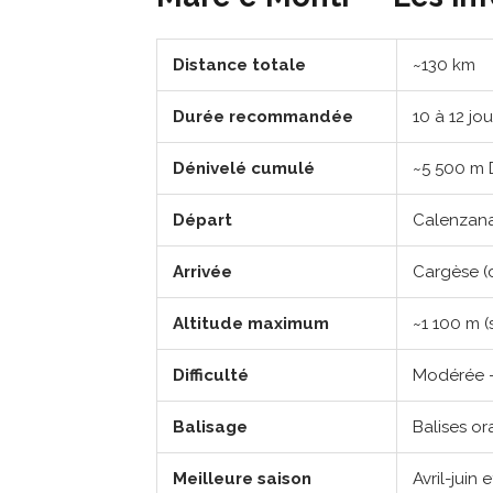
Distance totale
~130 km
Durée recommandée
10 à 12 jou
Dénivelé cumulé
~5 500 m 
Départ
Calenzana
Arrivée
Cargèse (
Altitude maximum
~1 100 m (
Difficulté
Modérée —
Balisage
Balises o
Meilleure saison
Avril-jui