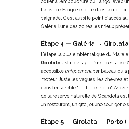
côtier à l'embouchure du Fango, avec un
La rivière Fango se jette dans la mer ici —
baignade. C'est aussi le point d'accès a
Galéria, l'une des zones les mieux préser
Étape 4 — Galéria → Girolata
L'étape la plus emblématique du Mare e M
Girolata
est un village d'une trentaine 
accessible
uniquement
par bateau ou à p
moteur. Juste les vagues, les chèvres e
dans l'ensemble "golfe de Porto". Arrive
de la réserve naturelle de Scandola est
un restaurant, un gîte, et une tour génoise
Étape 5 — Girolata → Porto (