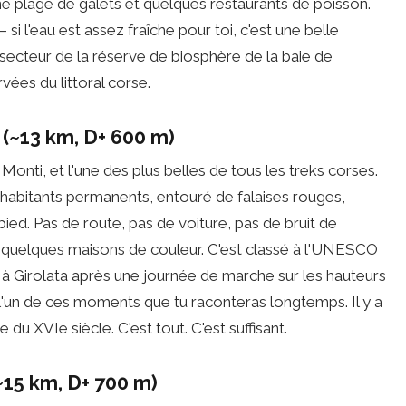
e plage de galets et quelques restaurants de poisson.
 si l'eau est assez fraîche pour toi, c'est une belle
u secteur de la réserve de biosphère de la baie de
vées du littoral corse.
 (~13 km, D+ 600 m)
onti, et l'une des plus belles de tous les treks corses.
d'habitants permanents, entouré de falaises rouges,
ied. Pas de route, pas de voiture, pas de bruit de
t quelques maisons de couleur. C'est classé à l'UNESCO
r à Girolata après une journée de marche sur les hauteurs
 l'un de ces moments que tu raconteras longtemps. Il y a
 du XVIe siècle. C'est tout. C'est suffisant.
~15 km, D+ 700 m)