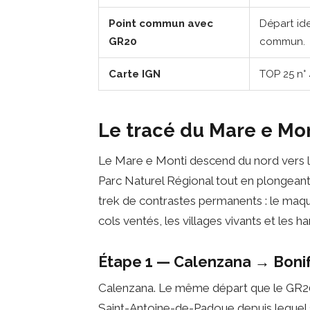
Point commun avec
Départ ide
GR20
commun.
Carte IGN
TOP 25 n° 
Le tracé du Mare e Mo
Le Mare e Monti descend du nord vers l
Parc Naturel Régional tout en plongeant
trek de contrastes permanents : le maquis
cols ventés, les villages vivants et les
Étape 1 — Calenzana → Bonif
Calenzana. Le même départ que le GR20. S
Saint-Antoine-de-Padoue depuis lequel s'é