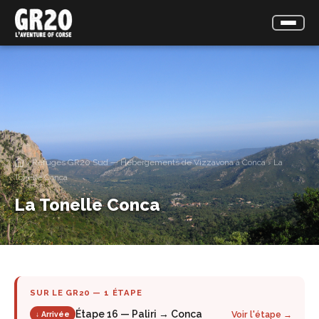
›
Refuges GR20 Sud — Hébergements de Vizzavona à Conca
›
La
Tonelle Conca
La Tonelle Conca
SUR LE GR20 — 1 ÉTAPE
Étape 16 — Paliri → Conca
Voir l'étape →
↓ Arrivée