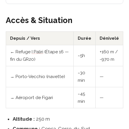
Accès & Situation
Depuis / Vers
Durée
Dénivelé
← Refuge
I Paliri
(Étape 16 —
+160 m /
~5h
fin du GR20)
-970 m
~30
→ Porto-Vecchio (navette)
—
min
~45
→ Aéroport de Figari
—
min
Altitude :
250 m
Commune :
Conca, Corse-du-Sud