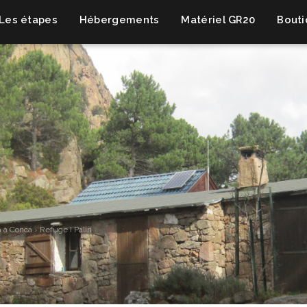
Les étapes
Hébergements
Matériel GR20
Bout
 à Conca
›
Refuge I Paliri