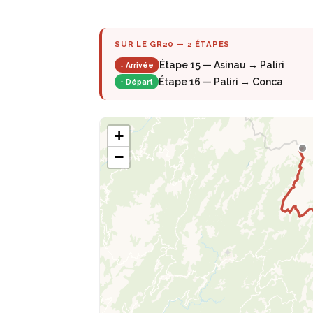
SUR LE GR20 — 2 ÉTAPES
Étape 15 — Asinau → Paliri
↓ Arrivée
Étape 16 — Paliri → Conca
↑ Départ
+
−