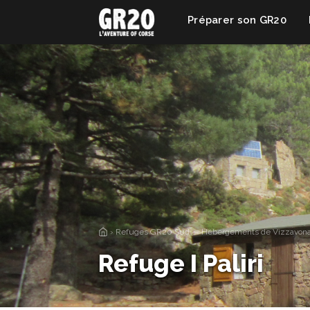
Préparer son GR20
›
Refuges GR20 Sud — Hébergements de Vizzavona
Refuge I Paliri