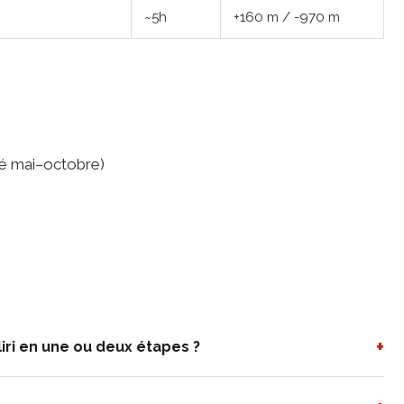
~5h
+160 m / -970 m
né mai–octobre)
+
aliri en une ou deux étapes ?