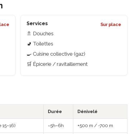
n
Services
place
Sur place
🚿 Douches
🚽 Toilettes
🍳 Cuisine collective (gaz)
🛒 Épicerie / ravitaillement
Durée
Dénivelé
 15–16)
~5h–6h
+500 m / -700 m