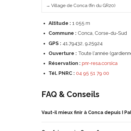
→ Village de Conca (fin du GR20)
Altitude :
1 055 m
Commune :
Conca, Corse-du-Sud
GPS :
41.79432, 9.25924
Ouverture :
Toute l'année (gardien
Réservation :
pnr-resa.corsica
Tél. PNRC :
04 95 51 79 00
FAQ & Conseils
Vaut-il mieux finir à Conca depuis I P