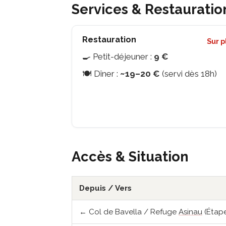
Services & Restauratio
Restauration
Sur 
🍳 Petit-déjeuner :
9 €
🍽️ Dîner :
~19–20 €
(servi dès 18h)
Accès & Situation
Depuis / Vers
← Col de Bavella / Refuge
Asinau
(Étape