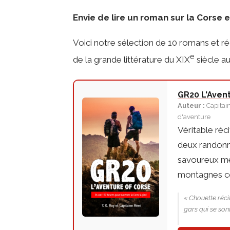
Envie de lire un roman sur la Corse 
Voici notre sélection de 10 romans et ré
e
de la grande littérature du XIX
siècle a
GR20 L'Aven
Auteur :
Capitai
d'aventure
Véritable réc
deux randonne
savoureux mé
montagnes c
« Chouette réci
gars qui se sont