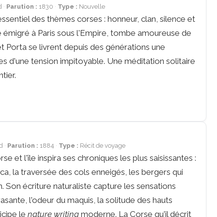
d
Parution :
1830
Type :
Nouvelle
ssentiel des thèmes corses : honneur, clan, silence et
se émigré à Paris sous l'Empire, tombe amoureuse de
et Porta se livrent depuis des générations une
s d'une tension impitoyable. Une méditation solitaire
tier.
d
Parution :
1884
Type :
Récit de voyage
 et l'île inspira ses chroniques les plus saisissantes :
ica, la traversée des cols enneigés, les bergers qui
n. Son écriture naturaliste capture les sensations
sante, l'odeur du maquis, la solitude des hauts
icipe le
nature writing
moderne. La Corse qu'il décrit