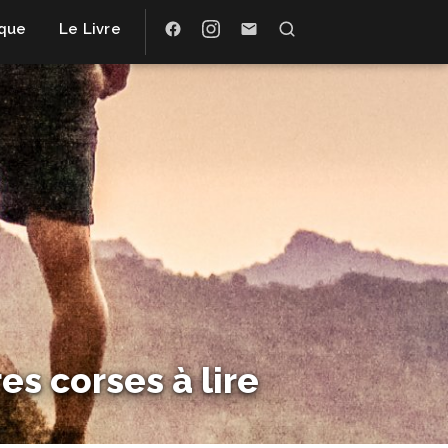
ique
Le Livre
es corses à lire