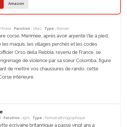
Amazon
(Folio)
Parution :
1840
Type :
Roman
re corse. Mérimée, après avoir arpenté l'île à pied,
 les maquis, les villages perchés et les codes
officier Orso della Rebbia, revenu de France, se
 engrenage de violence par sa sœur Colomba, figure
ant de mettre vos chaussures de rando, cette
Corse intérieure.
se
d
Parution :
1971
Type :
Portrait ethnographique
tte écrivaine britannique a passé vingt ans à