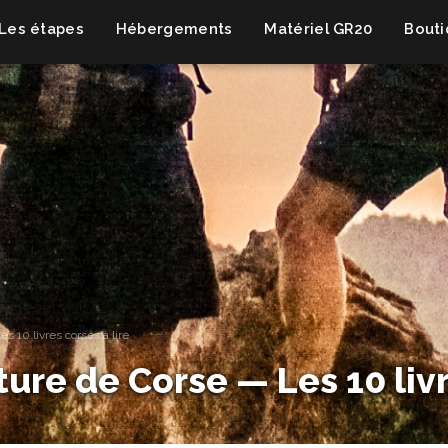
Les étapes
Hébergements
Matériel GR20
Bout
s 10 livres corses à lire
ure de Corse — Les 10 livr