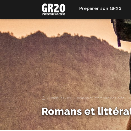
Préparer son GR20
›
Conseils GR20
›
Romans et littérature de Corse — Le
Romans et littérat