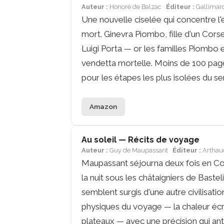
Auteur :
Honoré de Balzac
Éditeur :
Gallimar
Une nouvelle ciselée qui concentre l'e
mort. Ginevra Piombo, fille d'un Cor
Luigi Porta — or les familles Piombo 
vendetta mortelle. Moins de 100 page
pour les étapes les plus isolées du sen
Amazon
Au soleil — Récits de voyage
Auteur :
Guy de Maupassant
Éditeur :
Arthau
Maupassant séjourna deux fois en Corse
la nuit sous les châtaigniers de Bastel
semblent surgis d'une autre civilisatio
physiques du voyage — la chaleur écra
plateaux — avec une précision qui ant