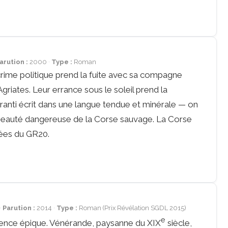
arution :
2000
Type :
Roman
crime politique prend la fuite avec sa compagne
griates. Leur errance sous le soleil prend la
ranti écrit dans une langue tendue et minérale — on
 la beauté dangereuse de la Corse sauvage. La Corse
lées du GR20.
Parution :
2014
Type :
Roman (Prix Révélation SGDL 2015)
e
ence épique. Vénérande, paysanne du XIX
siècle,