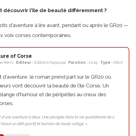
et découvrir l'île de beauté différemment ?
cits d'aventure à lire avant, pendant ou après le GR20 —
ux voix corses contemporaines.
ture of Corse
ne Rémi
Éditeur :
Éditions Kapoupa
Parution :
2019
Type :
Récit
it d'aventure, le roman prend part sur le GR20 où
urs vont découvrir la beauté de l'île Corse. Un
lange d'humour et de péripéties au creux des
orses.
t d'une aventure à deux. Une plongée dans la vie quotidienne de 2
 lancé un défi sportif et humain de haute voltige. »