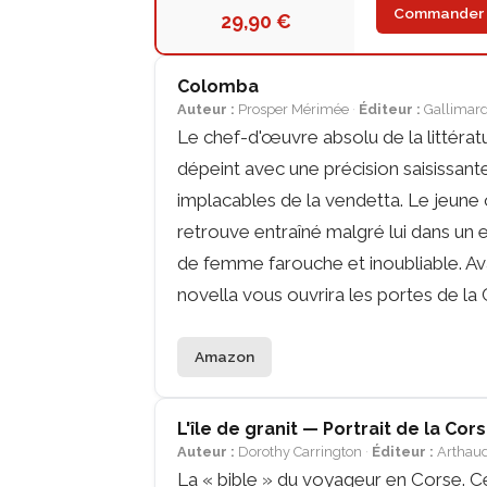
Commander
29,90 €
Colomba
Auteur :
Prosper Mérimée
Éditeur :
Gallimard 
Le chef-d'œuvre absolu de la littératu
dépeint avec une précision saisissante
implacables de la vendetta. Le jeune 
retrouve entraîné malgré lui dans un
de femme farouche et inoubliable. Av
novella vous ouvrira les portes de la 
Amazon
L'île de granit — Portrait de la Cor
Auteur :
Dorothy Carrington
Éditeur :
Arthau
La « bible » du voyageur en Corse. Ce