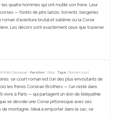
 les quatre hommes qui ont mutilé son frère. Leur
rses — forêts de pins laricio, torrents, bergeries
roman d'aventure brutal et sublime où la Corse
tière. Les décors sont exactement ceux que traverse
 (Folio Classique)
Parution :
1844
Type :
Roman court
aires
, ce court roman est l'un des plus envoûtants de
io les frères Corsican Brothers — l'un resté dans
arti vivre à Paris — qui partagent un don de télépathie
stique se dévoile une Corse pittoresque avec ses
 de montagne. Idéal à emporter dans le sac, ce