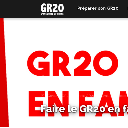
Préparer son GR20
›
Conseils GR20
›
Faire le GR20 en famille avec des 
Faire le GR20 en 