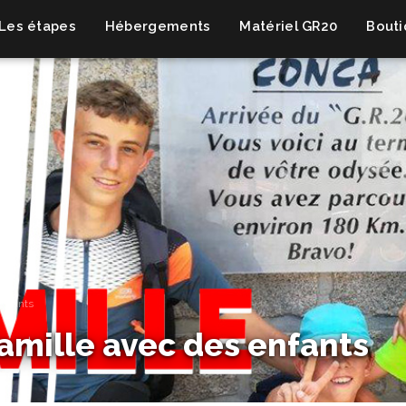
Les étapes
Hébergements
Matériel GR20
Bout
enfants
famille avec des enfants