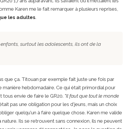
 GR20 17 ans auparavant. Ils savaient où il mettaient les
 Comme Karen me le fait remarquer à plusieurs reprises,
que les adultes
.
 enfants, surtout les adolescents, ils ont de la
us que ça. Titouan par exemple fait juste une fois par
e manière hebdomadaire. Ce qui était primordial pour
nt tous envie de faire le GR20.
"Il faut que tout le monde
était pas une obligation pour les d'jeuns, mais un choix
d'obliger quelqu'un à faire quelque chose. Karen me valide
la nature. Ils se retrouvent sans connexion, ils ne peuvent