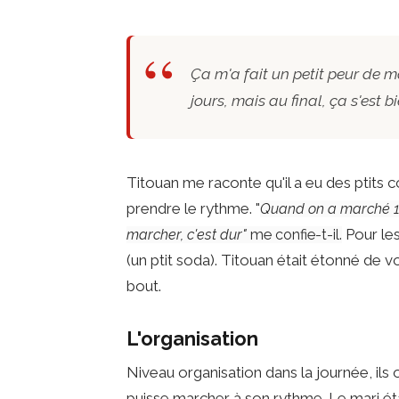
Ça m'a fait un petit peur de 
jours, mais au final, ça s'est b
Titouan me raconte qu'il a eu des ptits c
prendre le rythme. "
Quand on a marché 1 h
Pour les
marcher, c'est dur"
me confie-t-il.
(un ptit soda). Titouan était étonné de v
bout.
L'organisation
Niveau organisation dans la journée, ils
puisse marcher à son rythme. Le mari ét